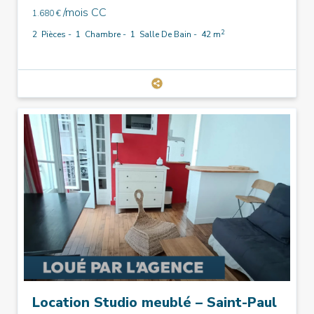
/mois CC
1.680 €
2
2
Pièces -
1
Chambre -
1
Salle De Bain -
42 m
Location Studio meublé – Saint-Paul