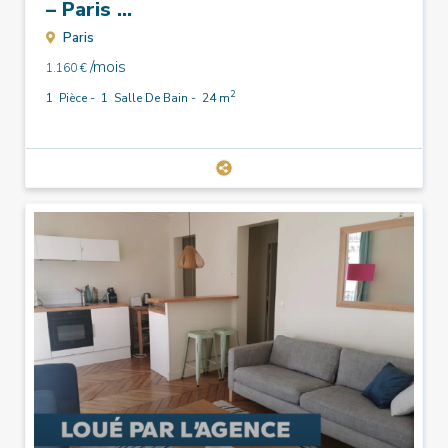
– Paris ...
Paris
/mois
1.160 €
2
1
Pièce -
1
Salle De Bain -
24 m