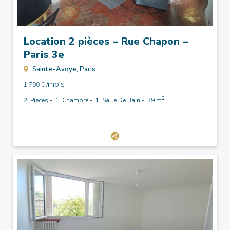
Location 2 pièces – Rue Chapon –
Paris 3e
Sainte-Avoye,
Paris
/mois
1.790 €
2
2
Pièces -
1
Chambre -
1
Salle De Bain -
39 m