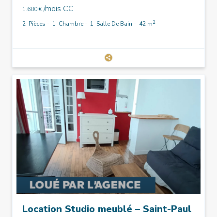
/mois CC
1.680 €
2
2
Pièces -
1
Chambre -
1
Salle De Bain -
42 m
Location Studio meublé – Saint-Paul