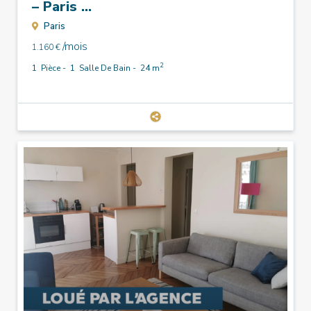
– Paris ...
Paris
/mois
1.160 €
2
1
Pièce -
1
Salle De Bain -
24 m