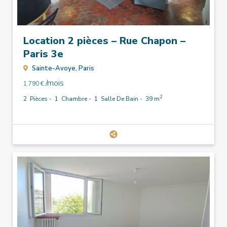
Location 2 pièces – Rue Chapon –
Paris 3e
Sainte-Avoye,
Paris
/mois
1.790 €
2
2
Pièces -
1
Chambre -
1
Salle De Bain -
39 m