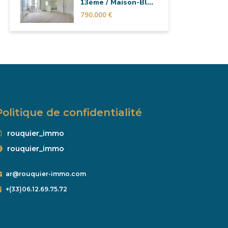
13ème / Maison-Bl...
790.000 €
Politique de confidentialité
rouquier_immo
rouquier_immo
ar@rouquier-immo.com
+(33)06.12.69.75.72