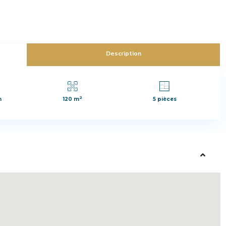
Description
2
n
120 m
5 pièces